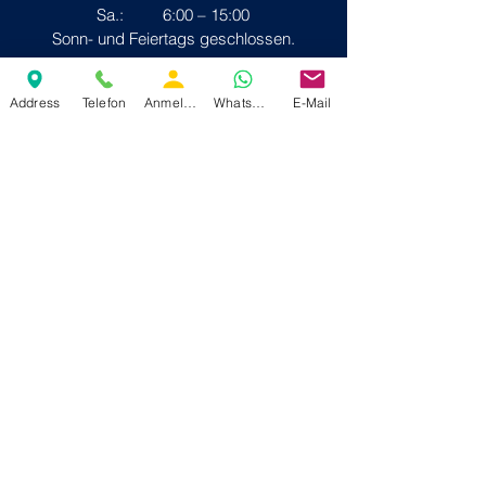
Sa.: 6:00 – 15:00
Sonn- und Feiertags geschlossen.
Address
Telefon
Anmelden
Whatsapp
E-Mail
Kontakt:
Telefon:
030 395 19 84
Telefax: 030 396 93 65
E-Mail:
post@altun-berlin.de
Alle Angebote auf unserer Website
richteten sich ausdrücklich nur an
Gewerbetreibende, Freiberufler,
Behörden und öffentliche Einrichtungen.
Alle Artikelpreise, sofern angegeben,
sind Nettopreise ab Lager und
verstehen sich zuzüglich Transport und
Mehrwertsteuer.